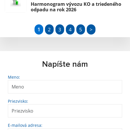
Harmonogram vývozu KO a triedeného
odpadu na rok 2026
1
2
3
4
5
>
Napíšte nám
Meno:
Priezvisko:
E-mailová adresa: