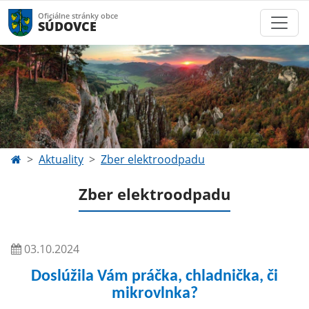
Oficiálne stránky obce
SÚDOVCE
Aktuality
Zber elektroodpadu
Zber elektroodpadu
03.10.2024
Doslúžila Vám práčka, chladnička, či
mikrovlnka?