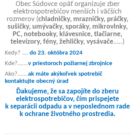
Obec Súdovce opäť organizuje zber
elektrospotrebičov menších i väčších
rozmerov (
chladničky, mrazničky, práčky,
sušičky, umývačky, sporáky, mikrovlnky,
PC, notebooky, klávesnice, tlačiarne,
televízory, fény, žehličky, vysávače
.....)
Kedy? ....
do 23. októbra 2024
Kde?.......
v priestoroch požiarnej zbrojnice
Ako?.......
ak máte akýkoľvek spotrebič
kontaktujte obecný úrad
Ďakujeme, že sa zapojíte do zberu
elektrospotrebičov, čím prispejete
k separácii odpadu a v neposlednom rade
k ochrane životného prostredia.