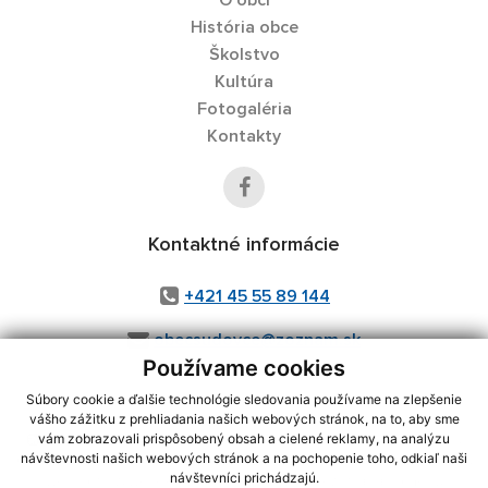
O obci
História obce
Školstvo
Kultúra
Fotogaléria
Kontakty
Kontaktné informácie
+421 45 55 89 144
obecsudovce@zoznam.sk
Používame cookies
Súbory cookie a ďalšie technológie sledovania používame na zlepšenie
vášho zážitku z prehliadania našich webových stránok, na to, aby sme
využite možnosť získavania aktuálnych informácií s využitím RSS
,
vám zobrazovali prispôsobený obsah a cielené reklamy, na analýzu
CMS systém (redakčný) systém ECHELON 2,
Mapa stránok
,
web portál
,
návštevnosti našich webových stránok a na pochopenie toho, odkiaľ naši
návštevníci prichádzajú.
webhosting
,
webex.digital, s.r.o.
,
domény
,
registrácia domény
,