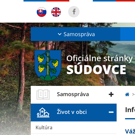
Samospráva
Oficiálne stránky
SÚDOVCE
Samospráva
In
Život v obci
Kultúra
Váž