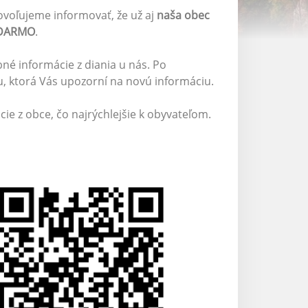
ovoľujeme informovať, že už aj
naša obec
ADARMO
.
né informácie z diania u nás. Po
u, ktorá Vás upozorní na novú informáciu.
ie z obce, čo najrýchlejšie k obyvateľom.
◄