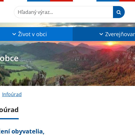
Hľadaný výraz...
Život v obci
Zverejňova
 obce
Infoúrad
foúrad
ení obyvatelia,