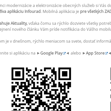
mci modernizácie a elektronizácie obecných služieb si Vás d
íva aplikáciu Infourad
. Mobilná aplikácia je
pre všetkých Z
huje Aktuality,
vďaka čomu sa rýchlo dozviete všetky potreb
ejnení nového článku Vám príde notifikácia do Vášho mobil
om je v dnešnom, rýchlo meniacom sa svete, dostať informác
hnite si aplikáciu na ►
Google Play
◄ alebo ►
App Store