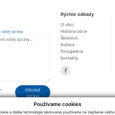
Rýchle odkazy
O obci
t vašej správy:
História obce
Školstvo
Kultúra
Fotogaléria
Kontakty
Odoslať
ím
správu
Používame cookies
okie a ďalšie technológie sledovania používame na zlepšenie vášho