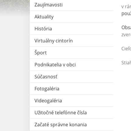
Zaujímavosti
v rá
použ
Aktuality
Obsa
História
zver
Virtuálny cintorín
Cieľ
Šport
Stia
Podnikatelia v obci
Súčasnosť
Fotogaléria
Videogaléria
Užitočné telefónne čísla
Začaté správne konania