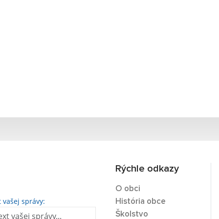
Rýchle odkazy
O obci
t vašej správy:
História obce
Školstvo