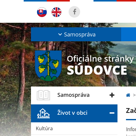
Samospráva
Oficiálne stránky
SÚDOVCE
Samospráva
Za
Život v obci
Kultúra
Info