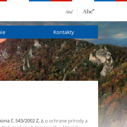
nie
Kontakty
kona č. 543/2002 Z. z.
o ochrane prírody a