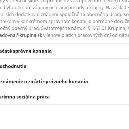
iny v znení neskorších predpisov Vás upovedomujeme o zač
 byť dotknuté záujmy ochrany prírody a krajiny. Na základe 
orších dodatkov o zriadení Spoločného obecného úradu so 
tníkom v konkrétnom správnom konaní je potrebné doručiť
očný obecný úrad, Svätotrojičné nám. č. 5, 963 01 Krupina, 
adovna@krupina.sk
v lehote piatich pracovných dní od dát
ačaté správne konania
ozhodnutie
známenie o začatí správneho konania
erénna sociálna práca