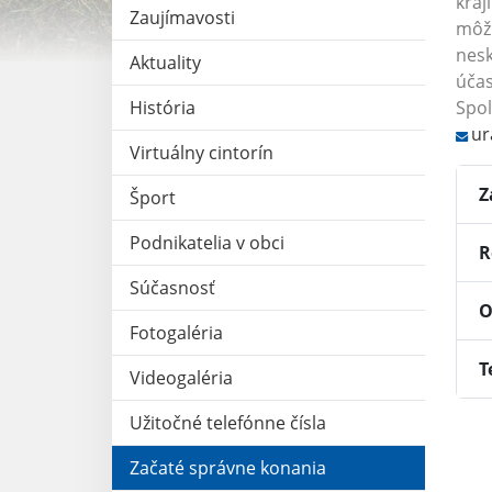
kraj
Zaujímavosti
môžu
nesk
Aktuality
účas
História
Spol
ur
Virtuálny cintorín
Z
Šport
Podnikatelia v obci
R
Súčasnosť
O
Fotogaléria
T
Videogaléria
Užitočné telefónne čísla
Začaté správne konania