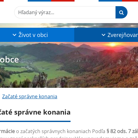
Hľadaný výraz...
Život v obci
Zverejňova
 obce
Začaté správne konania
čaté správne konania
rmácie
o začatých správnych konaniach Podľa
§ 82 ods. 7 zá