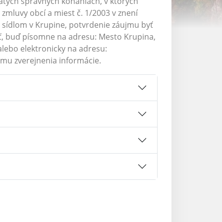
atých správnych konaniach, v ktorých
zmluvy obcí a miest č. 1/2003 v znení
sídlom v Krupine, potvrdenie záujmu byť
, buď písomne na adresu: Mesto Krupina,
alebo elektronicky na adresu:
umu zverejnenia informácie.