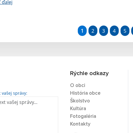
ť ďalej
1
2
3
4
5
Rýchle odkazy
O obci
t vašej správy:
História obce
Školstvo
Kultúra
Fotogaléria
Kontakty