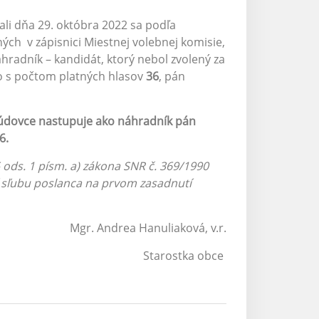
li dňa 29. októbra 2022 sa podľa
ých v zápisnici Miestnej volebnej komisie,
hradník – kandidát, ktorý nebol zvolený za
o s počtom platných hlasov
36
, pán
údovce nastupuje ako náhradník pán
36.
 ods. 1 písm. a) zákona SNR č. 369/1990
í sľubu poslanca na prvom zasadnutí
anuliaková, v.r.
ka obce