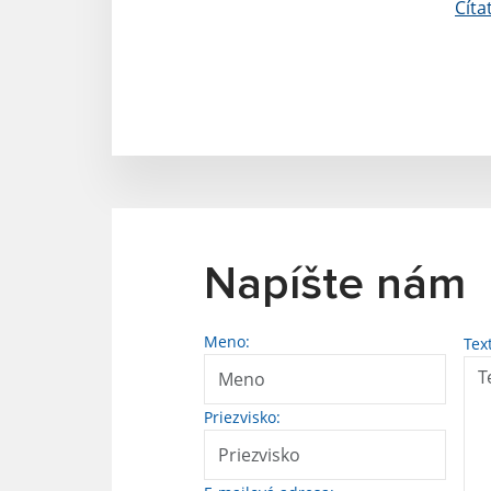
Číta
Napíšte nám
Meno:
Tex
Priezvisko: