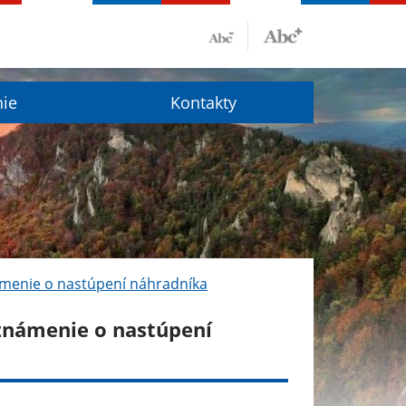
nie
Kontakty
menie o nastúpení náhradníka
známenie o nastúpení