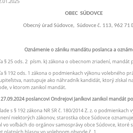
.01.2025
BEC SÚDOVCE
Obecný úrad Súdovce, Súdovce č. 113, 9
Oznámenie o zániku mandátu poslanca a oznáme
a § 25 ods. 2 písm. k) zákona o obecnom zriadení, mandát 
a § 192 ods. 1 zákona o podmienkach výkonu volebného pr
upiteľstva, nastupuje ako náhradník kandidát, ktorý získal 
de, v ktorom zanikol mandát.
27.09.2024 poslancovi Ondrejovi Janíkovi zanikol mandát po
lade s § 192 zákona NR SR č. 180/2014 Z. z. o podmienkach
není niektorých zákonov, starostka obce Súdovce oznamuje 
al vo voľbách do orgánov samosprávy obce Súdovce, ktoré sa
t platných hlasov vo volebnom obvode č. 1.