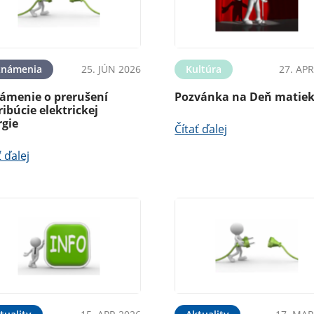
známenia
25. JÚN 2026
Kultúra
27. APR
ámenie o prerušení
Pozvánka na Deň matie
ribúcie elektrickej
rgie
Čítať ďalej
ť ďalej