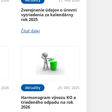
 2026
Aktuality
27. FEB 2026
Zverejnenie údajov o úrovni
vytriedenia za kalendárny
rok 2025
Čítať ďalej
N 2026
Aktuality
29. DEC 2025
Harmonogram vývozu KO a
triedeného odpadu na rok
2026