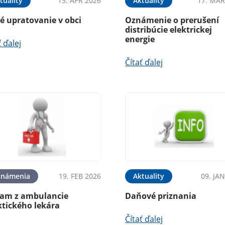
tuality
15. APR 2026
Aktuality
17. MAR
é upratovanie v obci
Oznámenie o prerušení
distribúcie elektrickej
energie
ť ďalej
Čítať ďalej
známenia
19. FEB 2026
Aktuality
09. JA
am z ambulancie
Daňové priznania
ktického lekára
Čítať ďalej