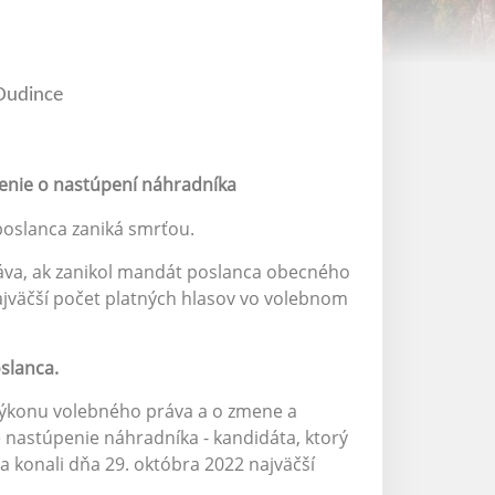
62 71 Dudince
nie o nastúpení náhradníka
poslanca zaniká smrťou.
áva, ak zanikol mandát poslanca obecného
najväčší počet platných hlasov vo volebnom
slanca.
 výkonu volebného práva a o zmene a
nastúpenie náhradníka - kandidáta, ktorý
 konali dňa 29. októbra 2022 najväčší