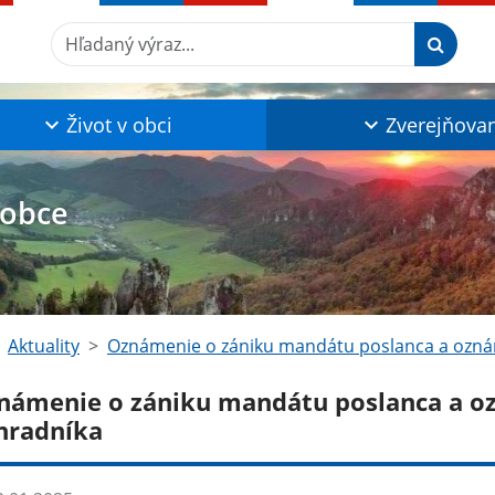
Hľadaný výraz...
Život v obci
Zverejňova
 obce
Aktuality
Oznámenie o zániku mandátu poslanca a ozná
námenie o zániku mandátu poslanca a o
hradníka