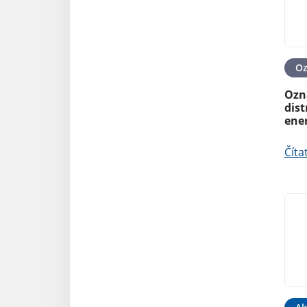
O
Ozn
dist
ene
Číta