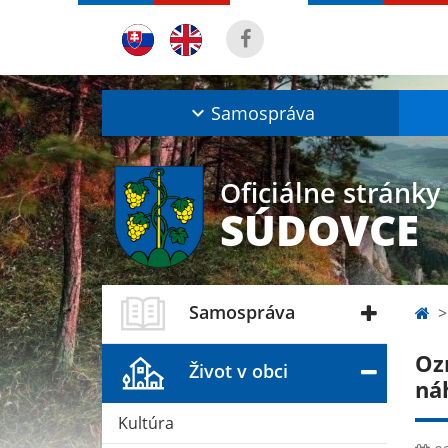
Samospráva
Oficiálne stránky
SÚDOVCE
Samospráva
Oz
Život v obci
ná
Kultúra