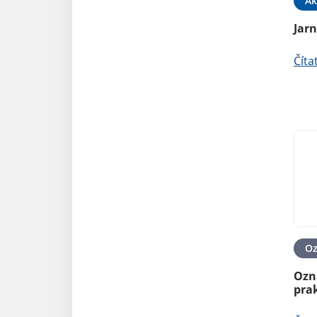
Ak
Jarn
Číta
O
Ozn
pra