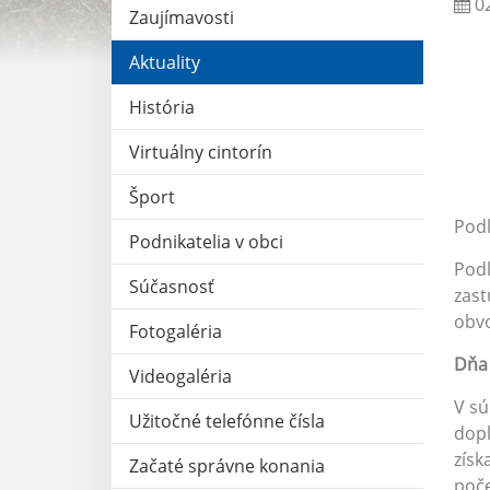
02
Zaujímavosti
O
Aktuality
História
Virtuálny cintorín
Šport
Podľ
Podnikatelia v obci
Podľ
Súčasnosť
zast
obvo
Fotogaléria
Dňa 
Videogaléria
V sú
Užitočné telefónne čísla
dopl
získ
Začaté správne konania
poče