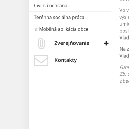
Civilná ochrana
Vo v
výsl
Terénna sociálna práca
umie
☆ Mobilná aplikácia obce
posl
Vla
Zverejňovanie
Na z
Vlad
Kontakty
Funk
Zb. 
obec