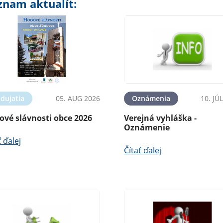
znam aktualít:
dujatia
05. AUG 2026
Oznámenia
10. JÚ
ové slávnosti obce 2026
Verejná vyhláška -
Oznámenie
ť ďalej
Čítať ďalej