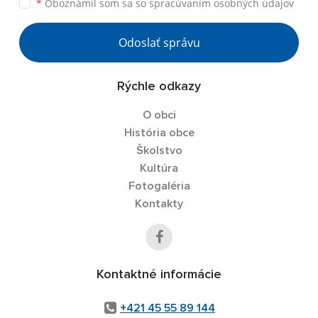
*
Oboznámil som sa so
spracúvaním osobných údajov
Odoslať správu
Rýchle odkazy
O obci
História obce
Školstvo
Kultúra
Fotogaléria
Kontakty
Kontaktné informácie
+421 45 55 89 144