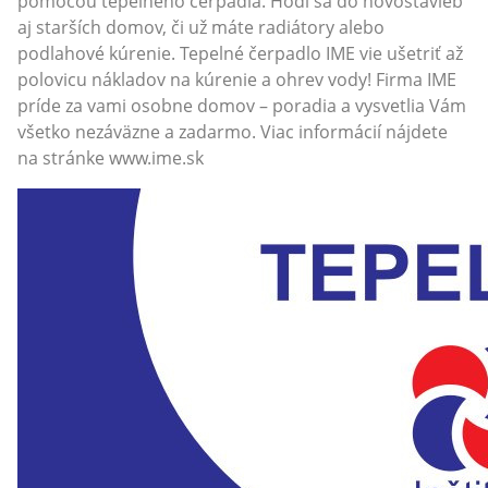
pomocou tepelného čerpadla. Hodí sa do novostavieb
aj starších domov, či už máte radiátory alebo
podlahové kúrenie. Tepelné čerpadlo IME vie ušetriť až
polovicu nákladov na kúrenie a ohrev vody! Firma IME
príde za vami osobne domov – poradia a vysvetlia Vám
všetko nezáväzne a zadarmo. Viac informácií nájdete
na stránke www.ime.sk