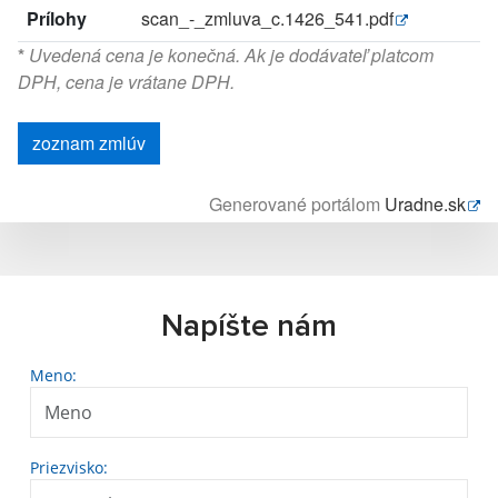
Prílohy
scan_-_zmluva_c.1426_541.pdf
*
Uvedená cena je konečná. Ak je dodávateľ platcom
DPH, cena je vrátane DPH.
zoznam zmlúv
Generované portálom
Uradne.sk
Napíšte nám
Meno:
Priezvisko: