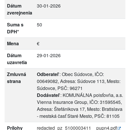
Dátum
30-01-2026
zverejnenia
Suma s
50
DPH*
Mena
€
Dátum
29-01-2026
uzavretia
Zmluvná
Odberateľ
: Obec Súdovce, IČO:
strana
00649082, Adresa: Súdovce 113, Mesto:
Súdovce, PSČ: 96271
Dodávateľ
: KOMUNÁLNA poisťovňa, a.s.
Vienna Insurance Group, IČO: 31595545,
Adresa: Štefánikova 17, Mesto: Bratislava
- mestská časť Staré Mesto, PSČ: 81105
Prílohy
redacted_pz_5100003411__pupn4.pdf