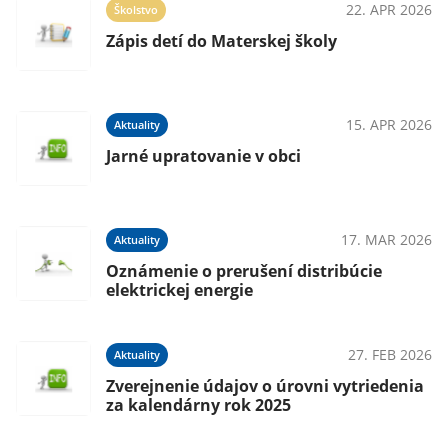
025
22. APR 2026
Školstvo
Zápis detí do Materskej školy
025
15. APR 2026
Aktuality
Jarné upratovanie v obci
025
17. MAR 2026
Aktuality
gie
Oznámenie o prerušení distribúcie
elektrickej energie
025
27. FEB 2026
Aktuality
Zverejnenie údajov o úrovni vytriedenia
za kalendárny rok 2025