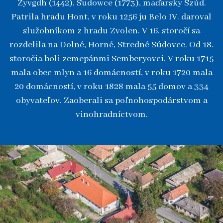
Zyvgdh (1442), Sudowce (1773), maďarsky Szúd.
Patrila hradu Hont, v roku 1256 ju Belo IV. daroval
služobníkom z hradu Zvolen. V 16. storočí sa
rozdelila na Dolné, Horné, Stredné Súdovce. Od 18.
storočia boli zemepánmi Semberyovci. V roku 1715
mala obec mlyn a 16 domácností, v roku 1720 mala
20 domácností, v roku 1828 mala 55 domov a 334
obyvateľov. Zaoberali sa poľnohospodárstvom a
vinohradníctvom.