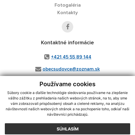
Fotogaléria
Kontakty
Kontaktné informácie
+421 45 55 89 144
obecsudovce@zoznam.sk
Používame cookies
Súbory cookie a ďalšie technológie sledovania používame na zlepšenie
využite možnosť získavania aktuálnych informácií s využitím RSS
,
vášho zážitku z prehliadania našich webových stránok, na to, aby sme
CMS systém (redakčný) systém ECHELON 2,
Mapa stránok
,
web portál
,
vám zobrazovali prispôsobený obsah a cielené reklamy, na analýzu
webhosting
,
wbx, s.r.o.
,
domény
,
registrácia domény
,
spoločnosť wbx,
návštevnosti našich webových stránok a na pochopenie toho, odkiaľ naši
s.r.o.
,
technický prevádzkovateľ
návštevníci prichádzajú.
Posledná aktualizácia:
05.08.2026
SÚHLASÍM