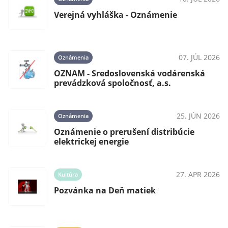
Verejná vyhláška - Oznámenie
025
07. JÚL 2026
Oznámenia
o
OZNAM - Sredoslovenská vodárenská
prevádzková spoločnosť, a.s.
025
25. JÚN 2026
Oznámenia
gie
Oznámenie o prerušení distribúcie
elektrickej energie
025
27. APR 2026
Kultúra
Pozvánka na Deň matiek