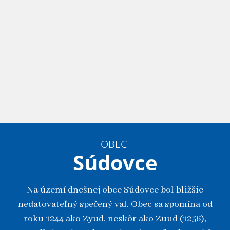
OBEC
Súdovce
Na území dnešnej obce Súdovce bol bližšie
nedatovateľný spečený val. Obec sa spomína od
roku 1244 ako Zyud, neskôr ako Zuud (1256),