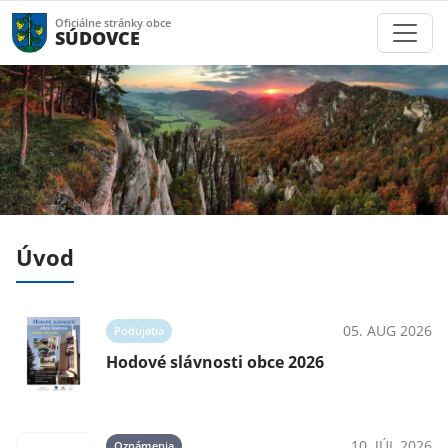
Oficiálne stránky obce
SÚDOVCE
Úvod
026
05. AUG 2026
Podujatia
ra
Hodové slávnosti obce 2026
026
10. JÚL 2026
Oznámenia